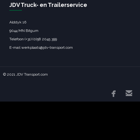
JDV Truck- en Trailerservice
Alddyk 16
9044 MN Bitgum
Telefoon (+31) (0)58 2045 399
E-mail werkplaats@jdv-transport.com
© 2021 JDV Transport.com

